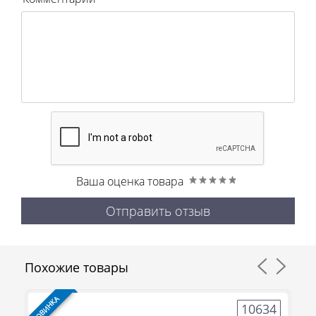
Ваша оценка товара
Отправить отзыв
Похожие товары
НОВИНКА
НО
8
10634