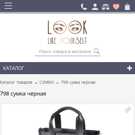
КАТАЛОГ
СУМКИ
Каталог товаров
СУМКИ
798 сумка черная
ГОРОДСКИЕ РЮКЗАКИ
798 сумка черная
АКСЕССУАРЫ
НОВИНКИ СУМОК И АКСЕССУАРОВ
ДЛЯ МУЖЧИН