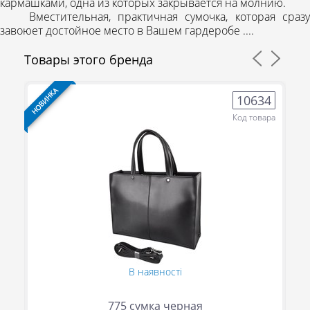
кармашками, одна из которых закрывается на молнию.
Вместительная, практичная сумочка, которая сразу
завоюет достойное место в Вашем гардеробе ....
Товары этого бренда
НОВИНКА
НО
3
10634
ра
Код товара
(095) 706-69-33
В наявності
(067) 863-50-24
(093) 107-55-85
775 сумка черная
Сообщить