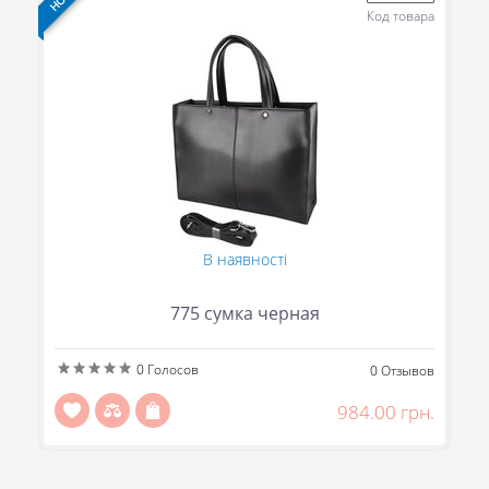
ра
Код товара
В наявності
775 сумка черная
0
Голосов
ов
0
Отзывов
н.
984.00 грн.