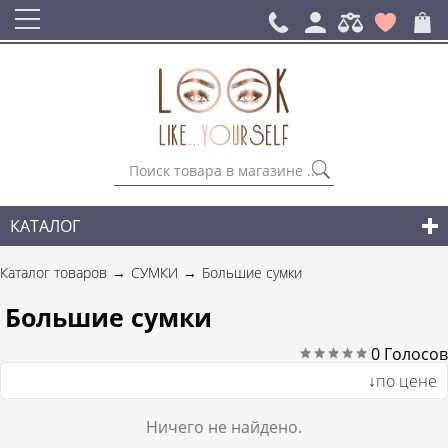
КАТАЛОГ
СУМКИ
Каталог товаров
СУМКИ
Большие сумки
ГОРОДСКИЕ РЮКЗАКИ
Большие сумки
АКСЕССУАРЫ
0
Голосов
↓по цене
НОВИНКИ СУМОК И АКСЕССУАРОВ
Ничего не найдено.
ДЛЯ МУЖЧИН