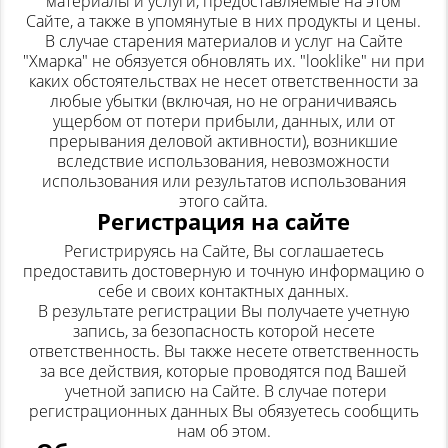
материалы и услуги, предоставляемые на этом
Сайте, а также в упомянутые в них продукты и цены.
В случае старения материалов и услуг на Сайте
"Хмарка" не обязуется обновлять их. "looklike" ни при
каких обстоятельствах не несет ответственности за
любые убытки (включая, но не ограничиваясь
ущербом от потери прибыли, данных, или от
прерывания деловой активности), возникшие
вследствие использования, невозможности
использования или результатов использования
(095) 706-69-33
этого сайта.
(067) 863-50-24
Регистрация на сайте
(093) 107-55-85
Регистрируясь на Сайте, Вы соглашаетесь
Сообщить
предоставить достоверную и точную информацию о
Передзвоніть мені
себе и своих контактных данных.
Отправить
В результате регистрации Вы получаете учетную
запись, за безопасность которой несете
ответственность. Вы также несете ответственность
за все действия, которые проводятся под Вашей
учетной записю на Сайте. В случае потери
регистрационных данных Вы обязуетесь сообщить
нам об этом.