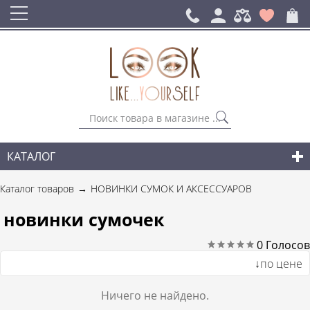
КАТАЛОГ
СУМКИ
Каталог товаров
НОВИНКИ СУМОК И АКСЕССУАРОВ
ГОРОДСКИЕ РЮКЗАКИ
новинки сумочек
АКСЕССУАРЫ
0
Голосов
↓по цене
НОВИНКИ СУМОК И АКСЕССУАРОВ
Ничего не найдено.
ДЛЯ МУЖЧИН