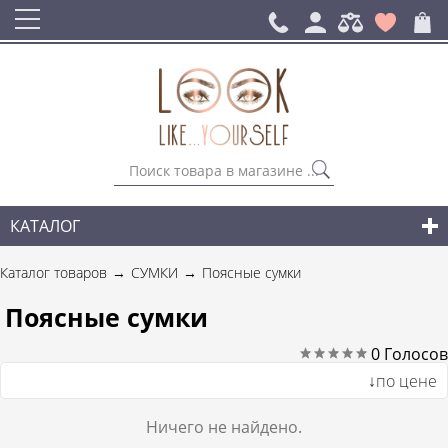
КАТАЛОГ
СУМКИ
Каталог товаров
СУМКИ
Поясные сумки
ГОРОДСКИЕ РЮКЗАКИ
Поясные сумки
АКСЕССУАРЫ
0
Голосов
↓по цене
НОВИНКИ СУМОК И АКСЕССУАРОВ
Ничего не найдено.
ДЛЯ МУЖЧИН