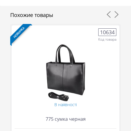
Похожие товары
НОВИНКА
НО
8
10634
ра
Код товара
В наявності
775 сумка черная