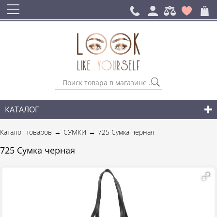
КАТАЛОГ
СУМКИ
Каталог товаров
СУМКИ
725 Сумка черная
ГОРОДСКИЕ РЮКЗАКИ
725 Сумка черная
АКСЕССУАРЫ
НОВИНКИ СУМОК И АКСЕССУАРОВ
ДЛЯ МУЖЧИН