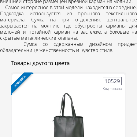
внешней стороне размещен врезной карман на молнии.
Самое интересное в этой модели находится в середине.
Подкладка используется из прочного текстильного
материала. Сумка на три отделения: центральное
закрывается на молнию, где обустроены карманы для
мелочей и потайной карман на застежке, а боковые на
скрытые металлические клапаны.
Сумка со сдержанным дизайном придает
обладательнице женственность и чувство стиля.
Товары другого цвета
НОВИНКА
НО
9
10529
ра
Код товара
(095) 706-69-33