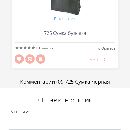
(067) 863-50-24
(093) 107-55-85
Сообщить
В наявності
Передзвоніть мені
Отправить
725 Сумка бутылка
0
Голосов
ов
0
Отзывов
н.
984.00 грн.
Комментарии
(0)
:
725 Сумка черная
Оставить отклик
Ваше имя