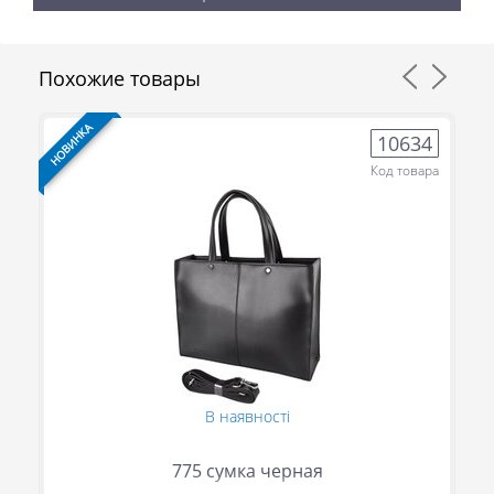
Похожие товары
НОВИНКА
НО
8
10634
ра
Код товара
В наявності
775 сумка черная