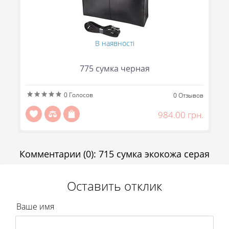
(067) 863-50-24
(093) 107-55-85
Сообщить
В наявності
Передзвоніть мені
Отправить
775 сумка черная
0
Голосов
ов
0
Отзывов
н.
984.00 грн.
Комментарии
(0)
:
715 сумка экокожа серая
Оставить отклик
Ваше имя