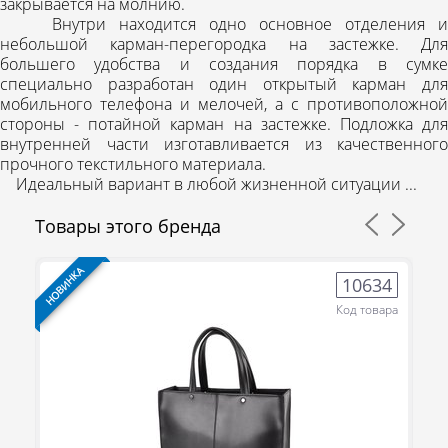
закрывается на молнию.
Внутри находится одно основное отделения и
небольшой карман-перегородка на застежке. Для
большего удобства и создания порядка в сумке
специально разработан один открытый карман для
мобильного телефона и мелочей, а с противоположной
стороны - потайной карман на застежке. Подложка для
внутренней части изготавливается из качественного
прочного текстильного материала.
Идеальный вариант в любой жизненной ситуации ...
Товары этого бренда
НОВИНКА
НО
3
10634
ра
Код товара
(095) 706-69-33