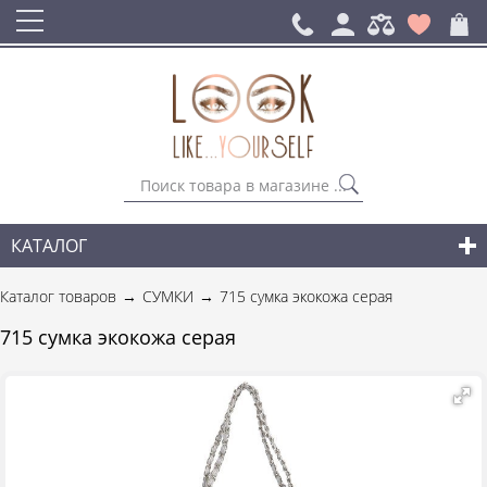
КАТАЛОГ
СУМКИ
Каталог товаров
СУМКИ
715 сумка экокожа серая
ГОРОДСКИЕ РЮКЗАКИ
715 сумка экокожа серая
АКСЕССУАРЫ
НОВИНКИ СУМОК И АКСЕССУАРОВ
ДЛЯ МУЖЧИН