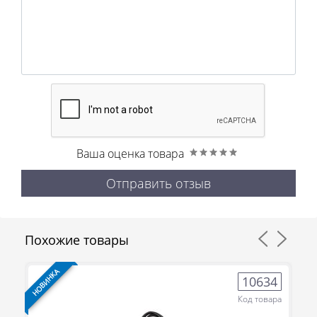
Ваша оценка товара
Отправить отзыв
Похожие товары
НОВИНКА
НО
2
10634
ра
Код товара