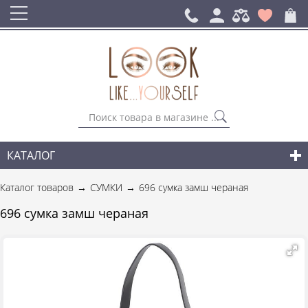
КАТАЛОГ
СУМКИ
Каталог товаров
СУМКИ
696 сумка замш чераная
ГОРОДСКИЕ РЮКЗАКИ
696 сумка замш чераная
АКСЕССУАРЫ
НОВИНКИ СУМОК И АКСЕССУАРОВ
ДЛЯ МУЖЧИН