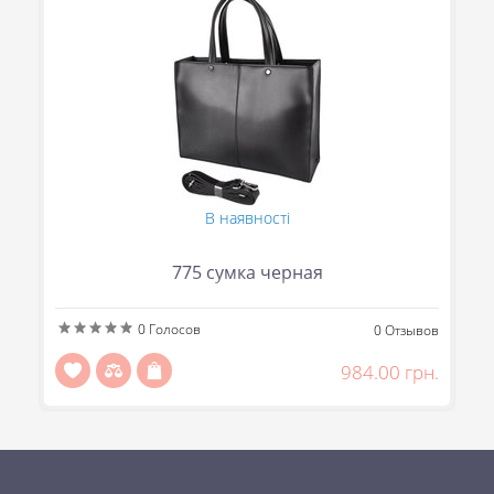
В наявності
775 сумка черная
0
Голосов
ов
0
Отзывов
н.
984.00 грн.