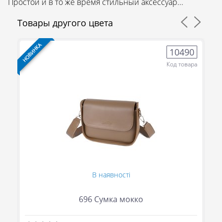
Простой и в то же время стильный аксессуар...
Товары другого цвета
НОВИНКА
НО
5
10490
ра
Код товара
(095) 706-69-33
В наявності
(067) 863-50-24
696 Сумка мокко
(093) 107-55-85
Сообщить