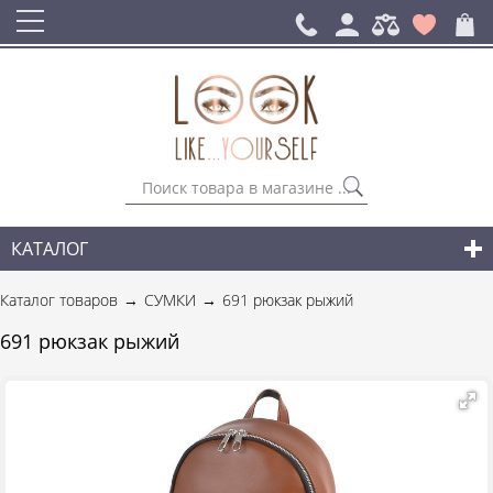
КАТАЛОГ
СУМКИ
Каталог товаров
СУМКИ
691 рюкзак рыжий
ГОРОДСКИЕ РЮКЗАКИ
691 рюкзак рыжий
АКСЕССУАРЫ
НОВИНКИ СУМОК И АКСЕССУАРОВ
ДЛЯ МУЖЧИН