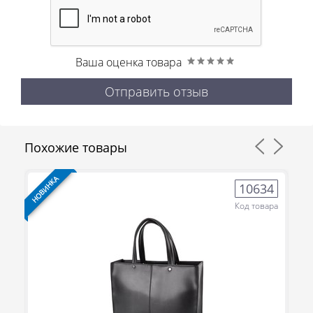
Ваша оценка товара
Отправить отзыв
Похожие товары
НОВИНКА
НО
8
10634
ра
Код товара