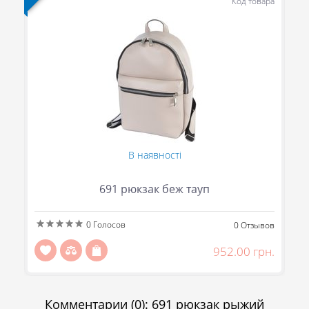
ра
Код товара
В наявності
691 рюкзак беж тауп
(095) 706-69-33
(067) 863-50-24
0
Голосов
ов
0
Отзывов
(093) 107-55-85
Сообщить
н.
952.00 грн.
Передзвоніть мені
Отправить
Комментарии
(0)
:
691 рюкзак рыжий