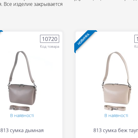
я. Все изделие закрывается
НОВИНКА
10720
Код товара
К
В наявності
В наявності
813 сумка дымная
813 сумка беж тау