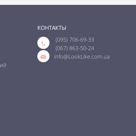
КОНТАКТЫ
(095)
706-69-33
(067)
863-50-24
info@LookLike.com.ua
ний