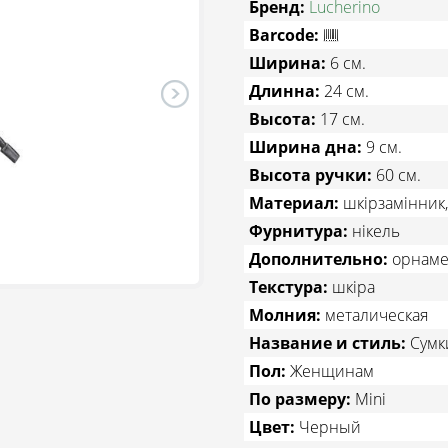
Бренд:
Lucherino
Barcode:
Ширина:
6 см.
Длинна:
24 см.
Высота:
17 см.
Ширина дна:
9 см.
Высота ручки:
60 см.
Материал:
шкірзамінник
Фурнитура:
нікель
Дополнительно:
орнаме
Текстура:
шкіра
Молния:
металическая
Название и стиль:
Сумк
Пол:
Женщинам
По размеру:
Mini
Цвет:
Черный