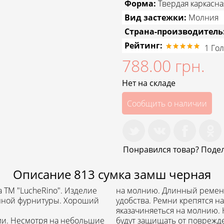
Форма:
Твердая каркасна
Вид застежки:
Молния
Страна-производитель
Рейтинг:
1
Гол
788.00 грн.
Нет на складе
Сообщить о наличии
Понравился товар? Подел
Описание
813 сумка замш черная
 ТМ "LucheRino". Изделие
на молнию. Длинный ремень
енной фурнитуры. Хороший
удобства. Ремни крепятся н
яказачиняеться на молнию. 
ми. Несмотря на небольшие
будут защищать от поврежд