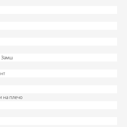
, Замш
нт
и на плечо