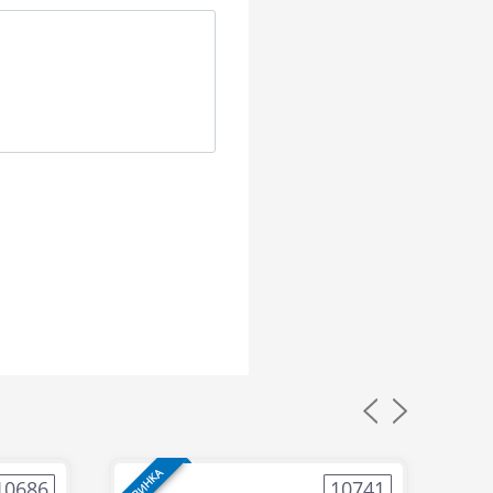
НОВИНКА
НОВИН
10686
10741