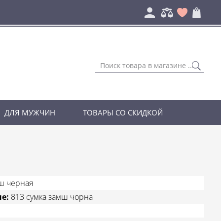
ДЛЯ МУЖЧИН
ТОВАРЫ СО СКИДКОЙ
мш черная
ие:
813 сумка замш чорна