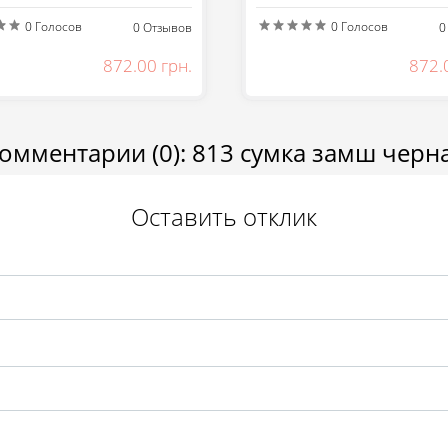
0
Голосов
0
Голосов
0
Отзывов
0
872.00 грн.
872.
Сообщить
Отправить
омментарии
(0)
:
813 сумка замш черн
Оставить отклик