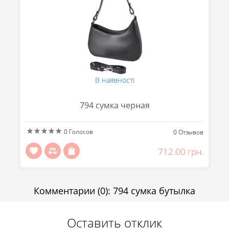
В наявності
794 сумка черная
(095) 706-69-33
0
Голосов
ов
0
Отзывов
(067) 863-50-24
н.
712.00 грн.
(093) 107-55-85
Сообщить
Передзвоніть мені
Комментарии
(0)
:
794 сумка бутылка
Отправить
Оставить отклик