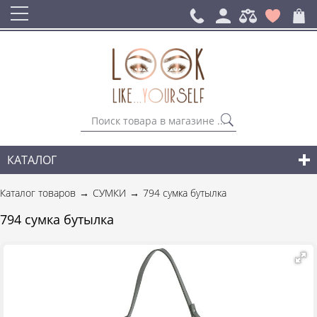
КАТАЛОГ
СУМКИ
Каталог товаров
СУМКИ
794 сумка бутылка
ГОРОДСКИЕ РЮКЗАКИ
794 сумка бутылка
АКСЕССУАРЫ
НОВИНКИ СУМОК И АКСЕССУАРОВ
ДЛЯ МУЖЧИН