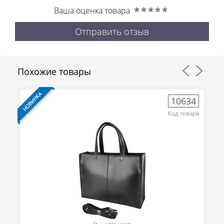
Ваша оценка товара
Отправить отзыв
Похожие товары
НОВИНКА
НО
8
10634
ра
Код товара