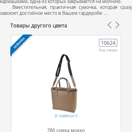
кармашками, одна из которых закрывается на молнию.
Вместительная, практичная сумочка, которая сразу
завоюет достойное место в Вашем гардеробе ....
Товары другого цвета
НОВИНКА
НО
5
10624
ра
Код товара
(095) 706-69-33
В наявності
(067) 863-50-24
(093) 107-55-85
780 сумка мокко
Сообщить