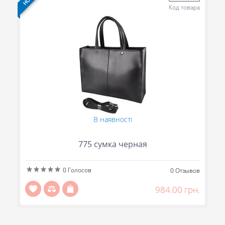
ра
Код товара
В наявності
775 сумка черная
0
Голосов
ов
0
Отзывов
н.
984.00 грн.