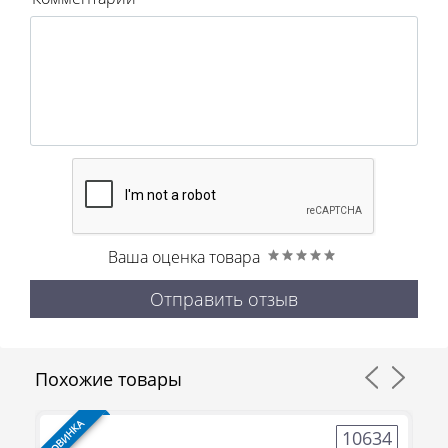
Ваша оценка товара
Отправить отзыв
Похожие товары
НОВИНКА
НО
8
10634