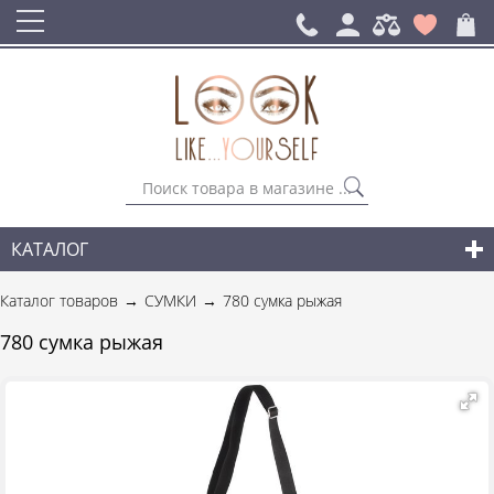
КАТАЛОГ
СУМКИ
Каталог товаров
СУМКИ
780 сумка рыжая
ГОРОДСКИЕ РЮКЗАКИ
780 сумка рыжая
АКСЕССУАРЫ
НОВИНКИ СУМОК И АКСЕССУАРОВ
ДЛЯ МУЖЧИН