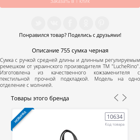
Заказать в 1 клик
Понравился товар? Поделись с друзьями!
Описание
755 сумка черная
Сумка с ручкой средней длины и длинным регулируемым
ремешком от украинского производителя
ТМ "LucheRino"
.
Изготовлена из качественного кожзаменителя с
текстильной прочной подкладкой. Модель на одно
отделение с молнией.
Товары этого бренда
НОВИНКА
НО
3
10634
ра
Код товара