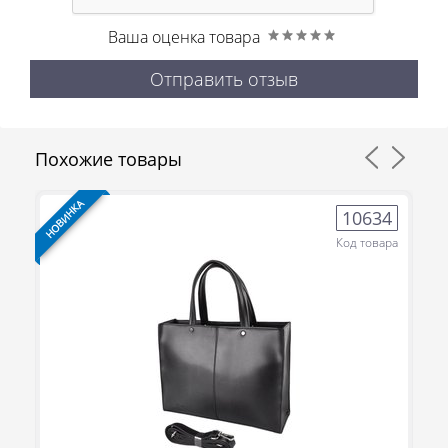
Ваша оценка товара
Отправить отзыв
Похожие товары
НОВИНКА
НО
8
10634
ра
Код товара