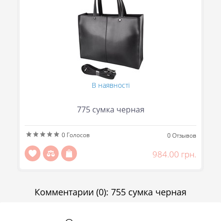
В наявності
775 сумка черная
(095) 706-69-33
0
Голосов
ов
0
Отзывов
(067) 863-50-24
н.
984.00 грн.
(093) 107-55-85
Сообщить
Передзвоніть мені
Отправить
Комментарии
(0)
:
755 сумка черная