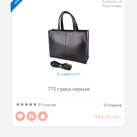
ра
Код товара
В наявності
775 сумка черная
0
Голосов
ов
0
Отзывов
н.
984.00 грн.