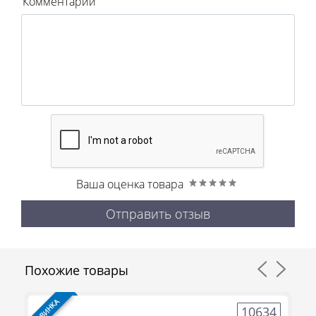
Комментарий
Ваша оценка товара
Отправить отзыв
Похожие товары
НОВИНКА
НО
8
10634