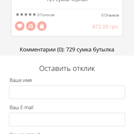
Сообщить
Передзвоніть мені
Отправить
0
Голосов
ов
0
Отзывов
н.
872.00 грн.
Комментарии
(0)
:
729 сумка бутылка
Оставить отклик
Ваше имя
Ваш E-mail