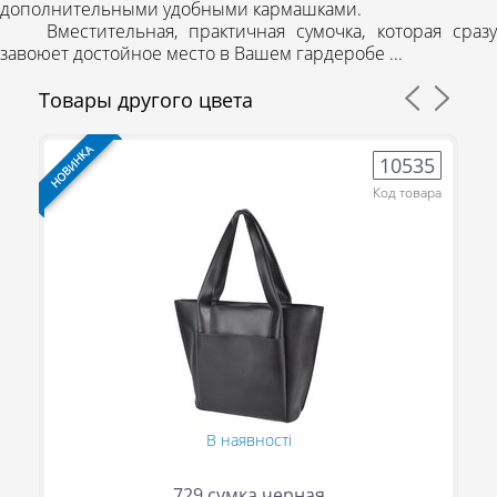
дополнительными удобными кармашками.
Вместительная, практичная сумочка, которая сразу
завоюет достойное место в Вашем гардеробе ...
Товары другого цвета
НОВИНКА
НО
6
10535
ра
Код товара
(095) 706-69-33
В наявності
(067) 863-50-24
(093) 107-55-85
729 сумка черная