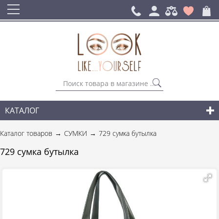
КАТАЛОГ
СУМКИ
Каталог товаров
СУМКИ
729 сумка бутылка
ГОРОДСКИЕ РЮКЗАКИ
729 сумка бутылка
АКСЕССУАРЫ
НОВИНКИ СУМОК И АКСЕССУАРОВ
ДЛЯ МУЖЧИН