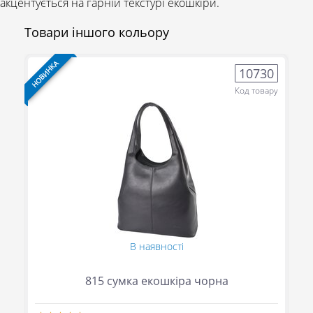
акцентується на гарній текстурі екошкіри.
Товари іншого кольору
НОВИНКА
НО
0
10730
ру
Код товару
(095) 706-69-33 (Viber, Telegram)
В наявності
(067) 863-50-24
815 сумка екошкіра чорна
(093) 107-55-85
Повідомити