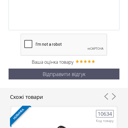
Ваша оцінка товару
Відправити відгук
Схожі товари
НОВИНКА
НО
8
10634
ру
Код товару