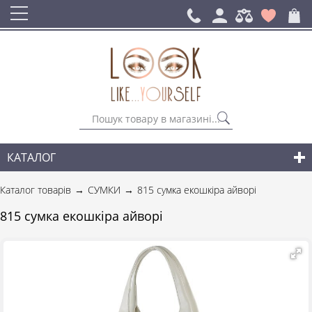
КАТАЛОГ
СУМКИ
Каталог товарів
СУМКИ
815 сумка екошкіра айворі
РЮКЗАКИ ДЛЯ МІСТА
815 сумка екошкіра айворі
АКСЕСУАРИ
НОВИНКИ СУМОК І АКСЕСУАРІВ
ДЛЯ ЧОЛОВІКІВ