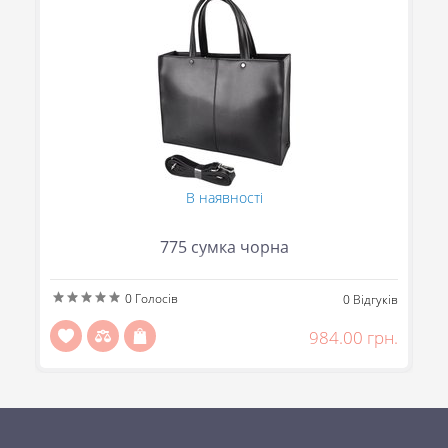
В наявності
775 сумка чорна
0
Голосів
ів
0
Відгуків
н.
984.00 грн.