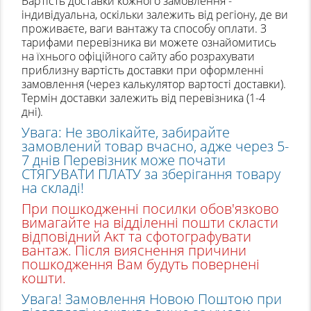
Вартість доставки кожного замовлення -
індивідуальна, оскільки залежить від регіону, де ви
(095) 706-69-33 (Viber, Telegram)
проживаєте, ваги вантажу та способу оплати. З
(067) 863-50-24
тарифами перевізника ви можете ознайомитись
на їхнього офіційного сайту або розрахувати
(093) 107-55-85
Повідомити
приблизну вартість доставки при оформленні
замовлення (через калькулятор вартості доставки).
Передзвоніть мені
Термін доставки залежить від перевізника (1-4
Відправити
дні).
Увага: Не зволікайте, забирайте
замовлений товар вчасно, адже через 5-
7 днів Перевізник може почати
СТЯГУВАТИ ПЛАТУ за зберігання товару
на складі!
При пошкодженні посилки обов'язково
вимагайте на відділенні пошти скласти
відповідний Акт та сфотографувати
вантаж. Після вияснення причини
пошкодження Вам будуть повернені
кошти.
Увага! Замовлення Новою Поштою при