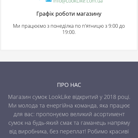
info@LookLike.com.ua
Графік роботи магазину
Ми працюємо з понеділка по п'ятницю з 9:00 до
19:00.
ПРО НАС
Магазин сумок LookLike відкритий у 2018 році.
Ми молода та енергійна команда, яка працює
для вас: пропонуємо великий асортимент
сумок на будь-який смак та гаманець напряму
від виробника, без переплат! Робимо красиві