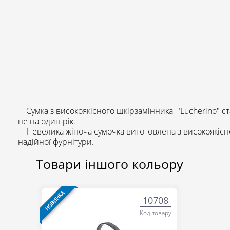
Сумка з високоякісного шкірзамінника "Lucherino" 
не на один рік.
Невелика жіноча сумочка виготовлена з високоякісног
надійної фурнітури.
Товари іншого кольору
НОВИНКА
10708
Код товару