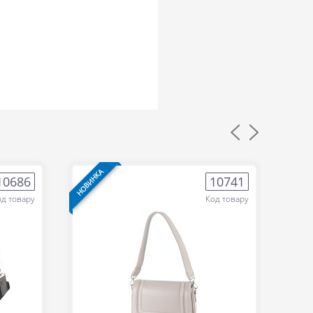
НОВИНКА
НОВИН
10686
10741
од товару
Код товару