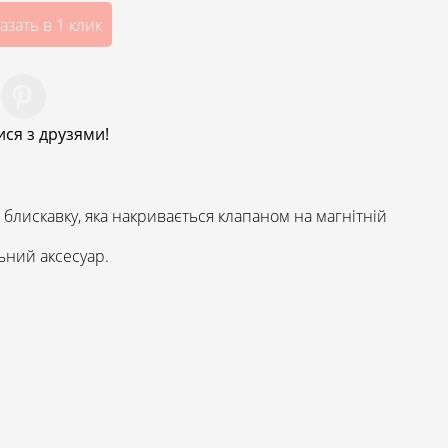
азать в 1 клик
ся з друзями!
блискавку, яка накривається клапаном на магнітній
ний аксесуар.