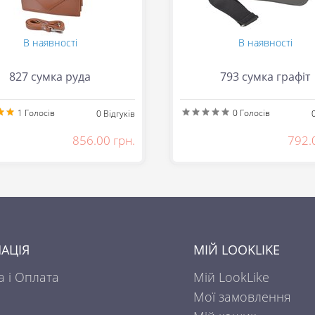
В наявності
В наявності
827 сумка руда
793 сумка графіт
1
Голосів
0
Голосів
0
Відгуків
856.00 грн.
792.
АЦІЯ
МІЙ LOOKLIKE
а і Оплата
Мій LookLike
Мої замовлення