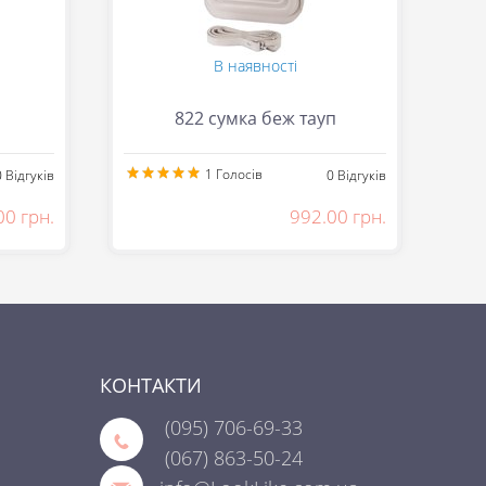
В наявності
822 сумка беж тауп
1
Голосів
0
Відгуків
0
Відгуків
00 грн.
992.00 грн.
КОНТАКТИ
(095)
706-69-33
(067)
863-50-24