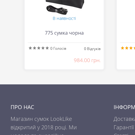
В наявності
775 сумка чорна
0
Голосів
0
Відгуків
984.00 грн.
ПРО НАС
ІНФОРМ
Магазин сумок LookLike
Доставк
відкритий у 2018 році. Ми
Гарантії