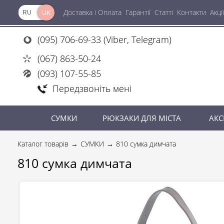
Доставка і Оплата
Гарантії
Статті
Контакти
Акції
RU
UK
(095) 706-69-33 (Viber, Telegram)
(067) 863-50-24
(093) 107-55-85
Передзвоніть мені
СУМКИ
РЮКЗАКИ ДЛЯ МІСТА
АКС
Каталог товарів
СУМКИ
810 сумка димчата
810 сумка димчата