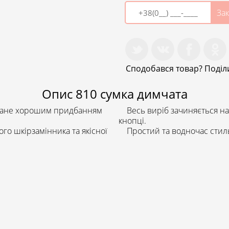
Зак
Сподобався товар? Поділи
Опис
810 сумка димчата
стане хорошим придбанням
Весь виріб зачиняється на 
кнопці.
о шкірзамінника та якісної
Простий та водночас стиль