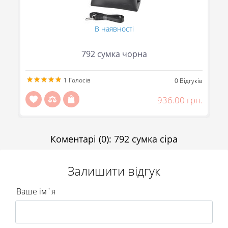
В наявності
792 сумка чорна
1
Голосів
ів
0
Відгуків
н.
936.00 грн.
(095) 706-69-33 (Viber, Telegram)
(067) 863-50-24
(093) 107-55-85
Коментарі
(0)
:
792 сумка сіра
Повідомити
Передзвоніть мені
Відправити
Залишити відгук
Ваше ім`я