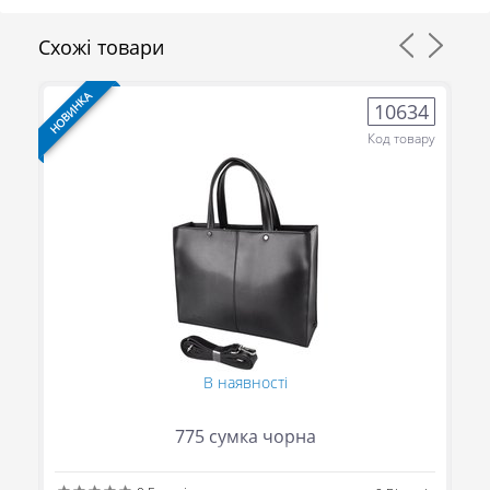
Схожі товари
НОВИНКА
НО
8
10634
ру
Код товару
В наявності
775 сумка чорна