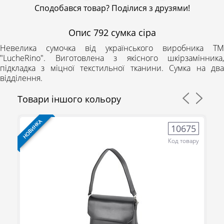
Сподобався товар? Поділися з друзями!
Опис
792 сумка сіра
Невелика сумочка від українського виробника
ТМ
"LucheRino".
Виготовлена з якісного шкірзамінника,
підкладка з міцної текстильної тканини. Сумка на два
відділення.
Товари іншого кольору
НОВИНКА
НО
5
10675
ру
Код товару