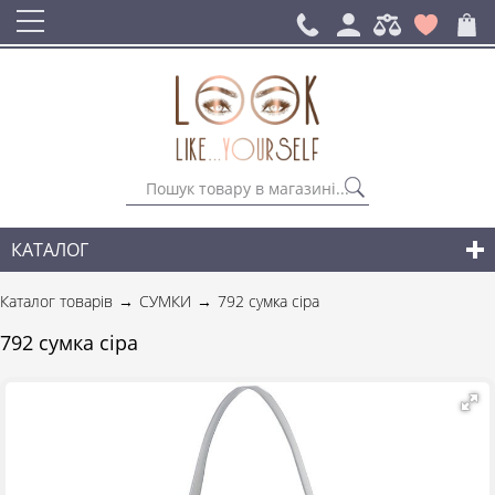
КАТАЛОГ
СУМКИ
Каталог товарів
СУМКИ
792 сумка сіра
РЮКЗАКИ ДЛЯ МІСТА
792 сумка сіра
АКСЕСУАРИ
НОВИНКИ СУМОК І АКСЕСУАРІВ
ДЛЯ ЧОЛОВІКІВ