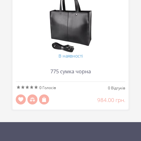
В наявності
775 сумка чорна
0
Голосів
ів
0
Відгуків
н.
984.00 грн.