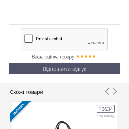
Ваша оцінка товару
Відправити відгук
Схожі товари
НОВИНКА
НО
8
10634
ру
Код товару