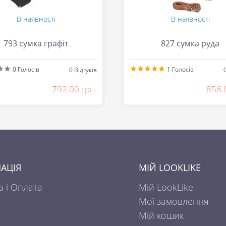
В наявності
В наявності
793 сумка графіт
827 сумка руда
0
Голосів
1
Голосів
0
Відгуків
792.00 грн.
856.
АЦІЯ
МІЙ LOOKLIKE
а і Оплата
Мій LookLike
Мої замовлення
Мій кошик