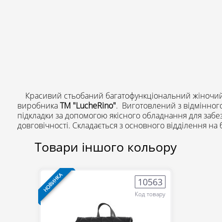
Красивий стьобаний багатофункціональний жіночий р
виробника
ТМ "LucheRino"
. Виготовлений з відмінного
розміщена врізна горизонтальна кишеня. Р
підкладки за допомогою якісного обладнання для забе
довговічності. Складається з основного відділення на 
Товари іншого кольору
НОВИНКА
10563
Код товару