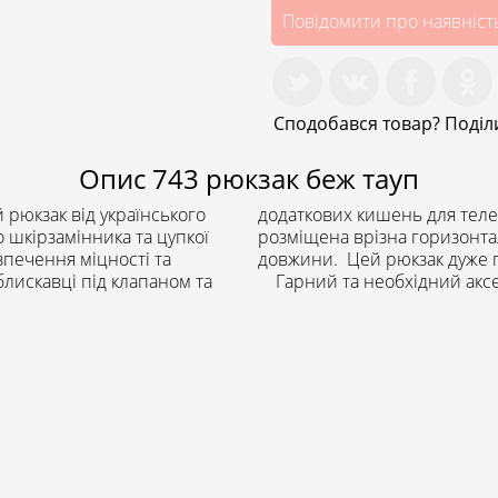
Повідомити про наявніст
Сподобався товар? Поділи
Опис
743 рюкзак беж тауп
юкзак від українського
додаткових кишень для телеф
 шкірзамінника та цупкої
емінці регулюються до необхідної Вам
зпечення міцності та
довжини. Цей рюкзак дуже п
блискавці під клапаном та
Гарний та необхідний аксес