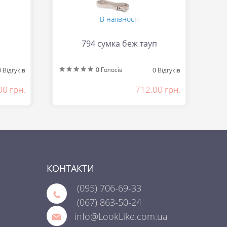
В наявності
794 сумка беж тауп
0
Голосів
0
Відгуків
0
Відгуків
00 грн.
712.00 грн.
КОНТАКТИ
(095)
706-69-33
(067)
863-50-24
info@LookLike.com.ua