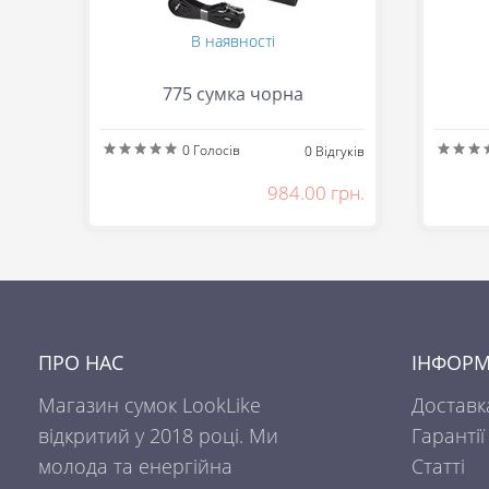
В наявності
775 сумка чорна
0
Голосів
0
Відгуків
984.00 грн.
ПРО НАС
ІНФОРМ
Магазин сумок LookLike
Доставк
відкритий у 2018 році. Ми
Гарантії
молода та енергійна
Статті