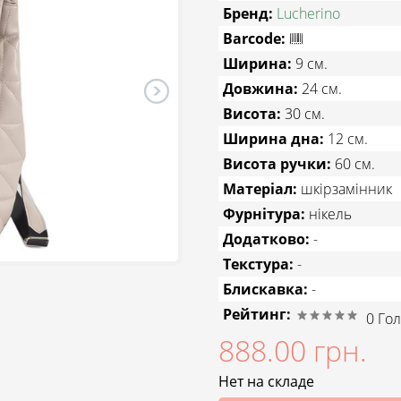
Бренд:
Lucherino
Barcode:
Ширина:
9 см.
Довжина:
24 см.
Висота:
30 см.
Ширина дна:
12 см.
Висота ручки:
60 см.
Матеріал:
шкірзамінник
Фурнітура:
нікель
Додатково:
-
Текстура:
-
Блискавка:
-
Рейтинг:
0
Гол
888.00 грн.
Нет на складе