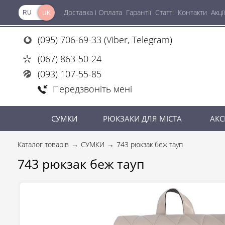
Доставка і Оплата
Гарантії
Статті
Контакти
Акції
RU
UK
(095) 706-69-33 (Viber, Telegram)
(067) 863-50-24
(093) 107-55-85
Передзвоніть мені
СУМКИ
РЮКЗАКИ ДЛЯ МІСТА
АКС
Каталог товарів
СУМКИ
743 рюкзак беж тауп
743 рюкзак беж тауп