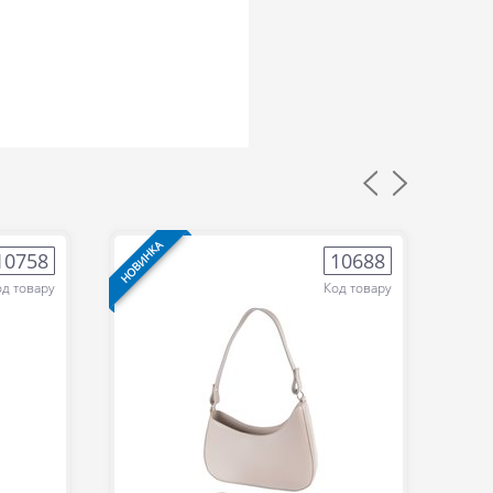
НОВИНКА
НОВИН
10758
10688
од товару
Код товару