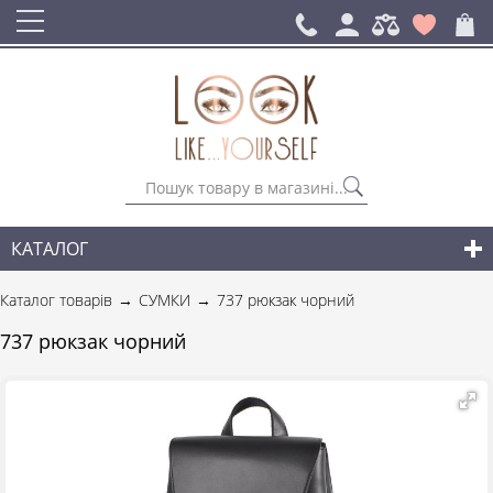
КАТАЛОГ
СУМКИ
Каталог товарів
СУМКИ
737 рюкзак чорний
РЮКЗАКИ ДЛЯ МІСТА
737 рюкзак чорний
АКСЕСУАРИ
НОВИНКИ СУМОК І АКСЕСУАРІВ
ДЛЯ ЧОЛОВІКІВ