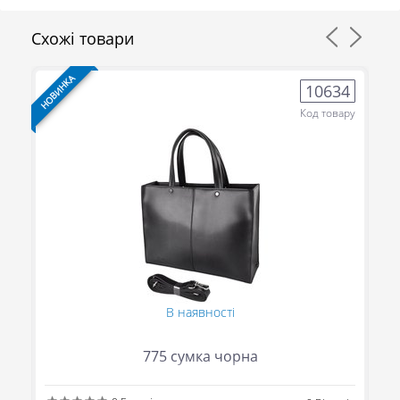
Схожі товари
НОВИНКА
НО
8
10634
ру
Код товару
В наявності
775 сумка чорна