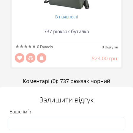
В наявності
737 рюкзак бутилка
0
Голосів
ів
0
Відгуків
н.
824.00 грн.
(095) 706-69-33 (Viber, Telegram)
(067) 863-50-24
(093) 107-55-85
Коментарі
(0)
:
737 рюкзак чорний
Повідомити
Передзвоніть мені
Відправити
Залишити відгук
Ваше ім`я