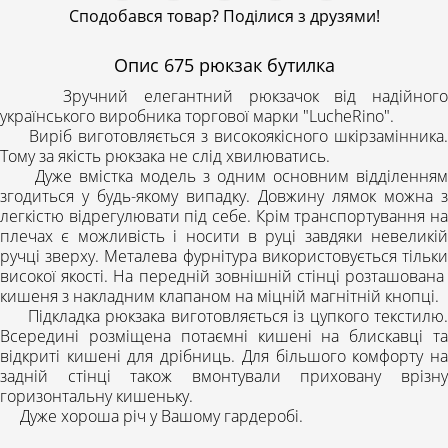
Сподобався товар? Поділися з друзями!
Опис
675 рюкзак бутилка
Зручний елегантний рюкзачок від надійного
українського виробника торгової марки "LucheRino".
Виріб виготовляється з високоякісного шкірзамінника.
Тому за якість рюкзака не слід хвилюватись.
Дуже вмістка модель з одним основним відділенням
згодиться у будь-якому випадку. Довжину лямок можна з
легкістю відрегулювати під себе. Крім транспортування на
плечах є можливість і носити в руці завдяки невеликій
ручці зверху. Металева фурнітура використовується тільки
високої якості. На передній зовнішній стінці розташована
кишеня з накладним клапаном на міцній магнітній кнопці.
Підкладка рюкзака виготовляється із цупкого текстилю.
Всередині розміщена потаємні кишені на блискавці та
відкриті кишені для дрібниць. Для більшого комфорту на
задній стінці також вмонтували приховану врізну
горизонтальну кишеньку.
Дуже хороша річ у Вашому гардеробі.