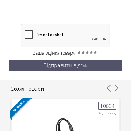
Ваша оцінка товару
Відправити відгук
Схожі товари
НОВИНКА
НО
8
10634
ру
Код товару