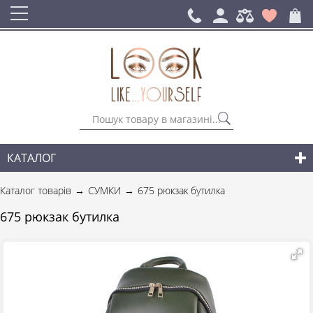
КАТАЛОГ
СУМКИ
Каталог товарів
СУМКИ
675 рюкзак бутилка
РЮКЗАКИ ДЛЯ МІСТА
675 рюкзак бутилка
АКСЕСУАРИ
НОВИНКИ СУМОК І АКСЕСУАРІВ
ДЛЯ ЧОЛОВІКІВ