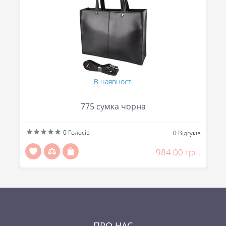
В наявності
775 сумка чорна
0
Голосів
ів
0
Відгуків
н.
984.00 грн.
ПРО НАС