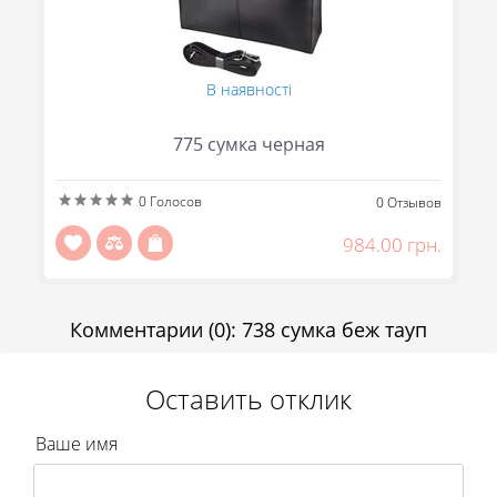
В наявності
775 сумка черная
0
Голосов
ов
0
Отзывов
(095) 706-69-33
н.
984.00 грн.
(067) 863-50-24
(093) 107-55-85
Сообщить
Комментарии
(0)
:
738 сумка беж тауп
Передзвоніть мені
Отправить
Оставить отклик
Ваше имя