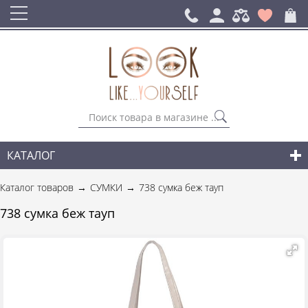
КАТАЛОГ
СУМКИ
Каталог товаров
СУМКИ
738 сумка беж тауп
ГОРОДСКИЕ РЮКЗАКИ
738 сумка беж тауп
АКСЕССУАРЫ
НОВИНКИ СУМОК И АКСЕССУАРОВ
ДЛЯ МУЖЧИН