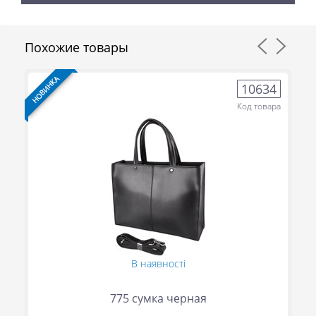
Похожие товары
НОВИНКА
НО
8
10634
ра
Код товара
В наявності
775 сумка черная