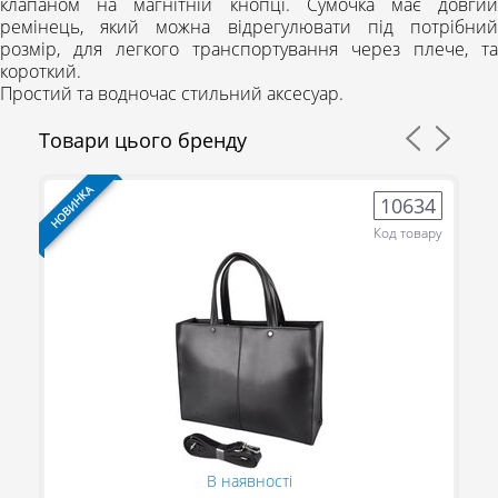
клапаном на магнітній кнопці. Сумочка має довгий
ремінець, який можна відрегулювати під потрібний
розмір, для легкого транспортування через плече, та
короткий.
Простий та водночас стильний аксесуар.
Товари цього бренду
НОВИНКА
НО
3
10634
ру
Код товару
(095) 706-69-33 (Viber, Telegram)
(067) 863-50-24
В наявності