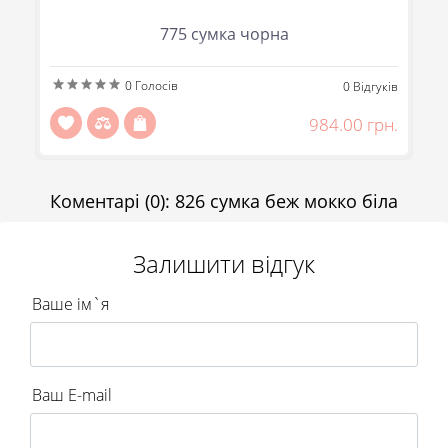
(093) 107-55-85
Повідомити
775 сумка чорна
Передзвоніть мені
Відправити
0
Голосів
ів
0
Відгуків
н.
984.00 грн.
Коментарі
(0)
:
826 сумка беж мокко біла
Залишити відгук
Ваше ім`я
Ваш E-mail