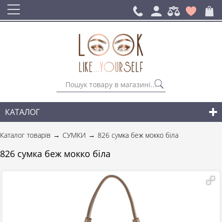
КАТАЛОГ
СУМКИ
Каталог товарів
СУМКИ
826 сумка беж мокко біла
РЮКЗАКИ ДЛЯ МІСТА
826 сумка беж мокко біла
АКСЕСУАРИ
НОВИНКИ СУМОК І АКСЕСУАРІВ
ДЛЯ ЧОЛОВІКІВ