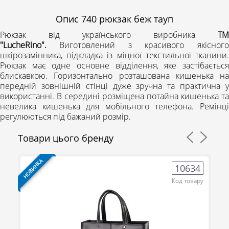
Опис
740 рюкзак беж тауп
Рюкзак від українського виробника
ТМ
"LucheRino".
Виготовлений з красивого якісного
шкірозамінника, підкладка із міцної текстильної тканини.
Рюкзак має одне основне відділення, яке застібається
блискавкою. Горизонтально розташована кишенька на
передній зовнішній стінці дуже зручна та практична у
використанні. В середині розміщена потайна кишенька та
невелика кишенька для мобільного телефона. Ремінці
регулюються під бажаний розмір.
Товари цього бренду
НОВИНКА
НО
3
10634
ру
Код товару