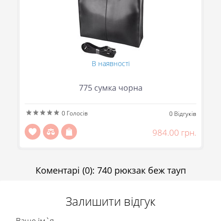
В наявності
775 сумка чорна
0
Голосів
ів
0
Відгуків
(095) 706-69-33 (Viber, Telegram)
н.
984.00 грн.
(067) 863-50-24
(093) 107-55-85
Повідомити
Передзвоніть мені
Коментарі
(0)
:
740 рюкзак беж тауп
Відправити
Залишити відгук
Ваше ім`я