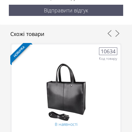
Відправити відгук
Схожі товари
НОВИНКА
НО
8
10634
ру
Код товару
В наявності