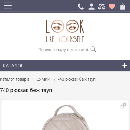
КАТАЛОГ
СУМКИ
Каталог товарів
СУМКИ
740 рюкзак беж тауп
РЮКЗАКИ ДЛЯ МІСТА
740 рюкзак беж тауп
АКСЕСУАРИ
НОВИНКИ СУМОК І АКСЕСУАРІВ
ДЛЯ ЧОЛОВІКІВ