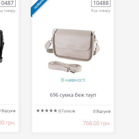
НОВИНКА
НОВИН
10487
10488
од товару
Код товару
В наявності
696 сумка беж тауп
0
Відгуків
0
Голосів
0
Відгуків
00 грн.
768.00 грн.