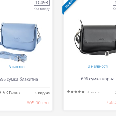
НОВИНКА
10493
Код товару
К
В наявності
В наявності
696 сумка чорна
696 сумка блакитна
0
Голосів
0
Голосів
0
Відгуків
768.
605.00 грн.