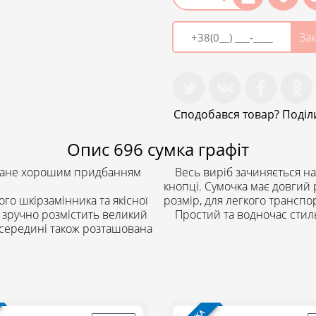
Зак
Сподобався товар? Поділи
Опис
696 сумка графіт
стане хорошим придбанням
Весь виріб зачиняється на 
кнопці. Сумочка має довгий
о шкірзамінника та якісної
розмір, для легкого транспо
я зручно розмістить великий
Простий та водночас стиль
Всередині також розташована